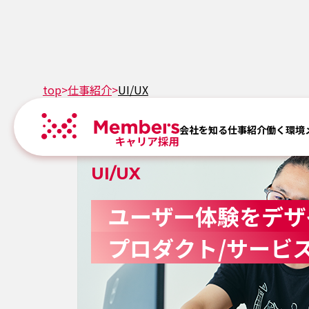
top
>
仕事紹介
>
UI/UX
会社を知る
仕事紹介
働く環境
UI/UX
ユーザー体験をデザ
プロダクト/サービ