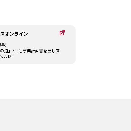
ジネスオンライン
掲載
での道」5回も事業計画書を出し直
仮合格」